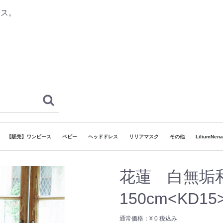
レス。
【販売】ワンピース
ベビー
ヘッドドレス
リリアマスク
その他
LiliumNe
ドレス
和ドレス
袴
着物
 ボーイズ
ヘッドドレス
でリリア】対象ドレス
130cm~160cm
80cm~130cm
~80cm
120cm~165cm
90cm~120cm
7歳
3歳
5歳
カチューシャタイプ
ゴムタイプ
その他
浴衣
花蓮 白無垢和
150cm<KD15
通常価格：
¥ 0
税込み