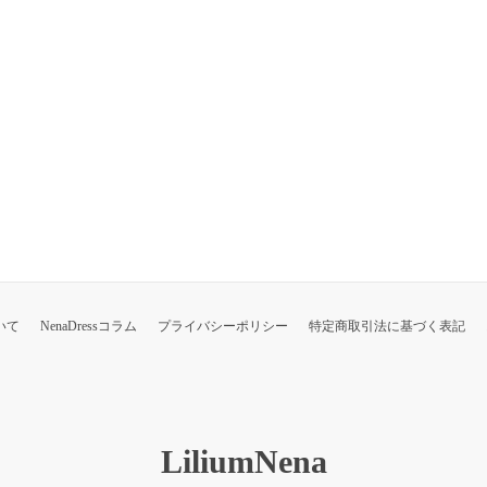
いて
NenaDressコラム
プライバシーポリシー
特定商取引法に基づく表記
LiliumNena