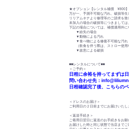
★オプション【レンタル補償 ¥800
万が一、予測不可能な汚れ、破損等生
リリアムネナより修理等のご請求を致
未加入の場合の破損等につきましては
下記の場合については、補償適用外に
▼紛失の場合
▼動物による汚れ
▼食べ物による修復不可能な汚れ
（飲食を伴う際は、ストロー使用な
▼故意による破損
■■レンタルについて■■
＜ご予約＞
日程に余裕を持ってまずは日
問い合わせ先：info@liliumnen
日程確認完了後、こちらのペ
＜ドレスのお届け＞
ご利用日の２日前までにお届けいたし
＜返送手続き＞
ご着用日翌日に返送のお手続きをお願
お届けした時と同じ状態で当店までご