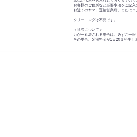
元払い伝票をお入れしておりますので
お客様のご住所など必要事項をご記入
お近くのヤマト運輸営業所、またはコ
クリーニングは不要です。
＜延滞について＞
万が一延滞される場合は、必ずご一報
その場合、延滞料金が1日20％発生し