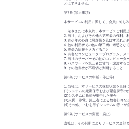
とはできません。
第7条 (禁止事項)
本サービスの利用に際して、会員に対し
1. 法令または本規約、本サービスご利
2. 当社、およびその他の第三者の権利、
3. 青少年の心身に悪影響を及ぼす恐れ
4. 他の利用者その他の第三者に迷惑と
5. 虚偽の情報を入力すること
6. 有害なコンピュータープログラム、
7. 当社のサーバーその他のコンピュー
8. パスワードを第三者に貸与・譲渡す
9. その他当社が不適切と判断すること
第8条 (サービスの中断・停止等)
1. 当社は、本サービスの稼動状態を良
(1)システムの定期保守および緊急保守の
(2)システムに負荷が集中した場合
(3)火災、停電、第三者による妨害行為
(4)その他、止むを得ずシステムの停止
第9条 (サービスの変更・廃止)
当社は、その判断によりサービスの全部