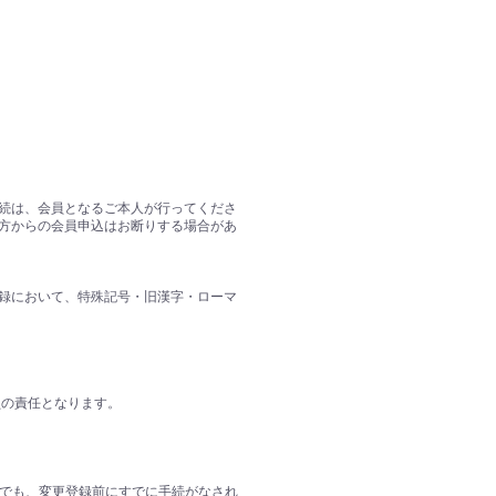
続は、会員となるご本人が行ってくださ
方からの会員申込はお断りする場合があ
録において、特殊記号・旧漢字・ローマ
員の責任となります。
合でも、変更登録前にすでに手続がなされ