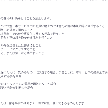
次の各号の行為を行うことを禁止します。
用上のご注意、本サービスでのお買い物上のご注意その他の本規約等に違反すること
利益、名誉等を損ねること
がある行為、その他公序良俗に反する行為を行うこと
なる行為や不快感を抱かせる行為を行うこと
メール等を送信または書き込むこと
ターに不正にアクセスすること
ること、または第三者と共用すること
好に保つために、次の各号の一に該当する場合、予告なしに、本サービスの提供全て
ために必要な場合
などによりシステムの運用が困難になった場合
が必要と当社が判断した場合
または一部を事前の通知なく、適宜変更・廃止できるものとします。