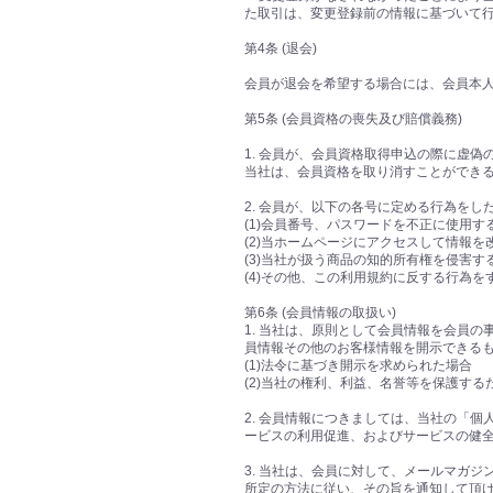
た取引は、変更登録前の情報に基づいて
第4条 (退会)
会員が退会を希望する場合には、会員本
第5条 (会員資格の喪失及び賠償義務)
1. 会員が、会員資格取得申込の際に虚
当社は、会員資格を取り消すことができ
2. 会員が、以下の各号に定める行為を
(1)会員番号、パスワードを不正に使用す
(2)当ホームページにアクセスして情報
(3)当社が扱う商品の知的所有権を侵害す
(4)その他、この利用規約に反する行為を
第6条 (会員情報の取扱い)
1. 当社は、原則として会員情報を会員
員情報その他のお客様情報を開示できる
(1)法令に基づき開示を求められた場合
(2)当社の権利、利益、名誉等を保護す
2. 会員情報につきましては、当社の「
ービスの利用促進、およびサービスの健
3. 当社は、会員に対して、メールマガ
所定の方法に従い、その旨を通知して頂