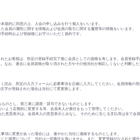
従い本規約に同意の上、入会の申し込みを行う個人をいいます。
示した会員の属性に関する情報および会員の取引に関する履歴等の情報をいいます。
登録手続時および登録後にお守りいただく規約です。
されたお客様は、所定の登録手続完了後に会員としての資格を有します。会員登録手
ん。なお、過去に会員資格が取り消された方やその他当社が相応しくないと判断した
よく読み、所定の入力フォームに必要事項を正確に入力してください。会員情報の登
の文字が登録された場合は当社にて変更致します。
きるものとし、第三者に譲渡・貸与できないものとします。
がないよう定期的に変更する等、会員本人が責任をもって管理してください。
われた意思表示は、会員本人の意思表示とみなし、そのために生じる支払等は全て会
出た事項に変更があった場合には、速やかに当社に連絡するものとします。
り生じた損害について、当社は一切責任を負いません。また、変更登録がなされた場