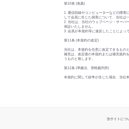
第10条 (免責)
1. 通信回線やコンピューターなどの障
して会員に生じた損害について、当社は
2. 当社は、当社のウェブページ・サー
保証いたしません。
3. 会員が本規約等に違反したことによ
第11条 (本規約の改定)
当社は、本規約を任意に改定できるものと
補充は、改定後の本規約または補充規約
うものと致します。
第12条 (準拠法、管轄裁判所)
本規約に関して紛争が生じた場合、当社
当サイトにつ