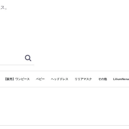
レス。
【販売】ワンピース
ベビー
ヘッドドレス
リリアマスク
その他
LiliumNe
ドレス
和ドレス
袴
着物
 ボーイズ
ヘッドドレス
でリリア】対象ドレス
130cm~160cm
80cm~130cm
~80cm
120cm~165cm
90cm~120cm
7歳
3歳
5歳
カチューシャタイプ
ゴムタイプ
その他
浴衣