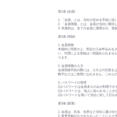
第1条 (会員)
1. 「会員」とは、当社が定める手続に
2. 「会員情報」とは、会員が当社に開
3. 本規約は、全ての会員に適用され、
第2条 (登録)
1. 会員資格
本規約に同意の上、所定の入会申込みを
い。代理による登録は一切認められませ
ります。
2. 会員情報の入力
会員登録手続の際には、入力上の注意を
数字などはご使用になれません。これら
3. パスワードの管理
(1)パスワードは会員本人のみが利用で
(2)パスワードは、他人に知られること
(3)パスワードを用いて当社に対して行
第3条 (変更)
1. 会員は、氏名、住所など当社に届け
2. 変更登録がなされなかったことによ