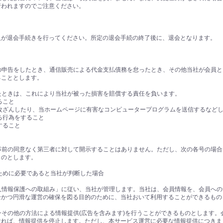
行われますのでご注意ください。
人が退会手続きを行ってください。所定の退会手続の終了後に、退会となります。
偽の申告をしたとき、通信販売による代金支払債務を怠ったとき、その他当社が会員
ることとします。
したときは、これにより当社が被った損害を賠償する責任を負います。
ること
を改ざんしたり、当ホームページに有害なコンピュータープログラムを送信するなど
る行為をすること
すること
の事前の同意なく第三者に対して開示することはありません。ただし、次の各号の場
ものとします。
るために必要であると当社が判断した場合
個人情報保護への取組み」に従い、当社が管理します。当社は、会員情報を、会員へ
全かつ円滑な運営の確保を図る目的のために、当社おいて利用することができるもの
ジンその他の方法による情報提供(広告を含みます)を行うことができるものとします
ければ、情報提供を停止します。ただし、本サービス運営に必要な情報提供につきま