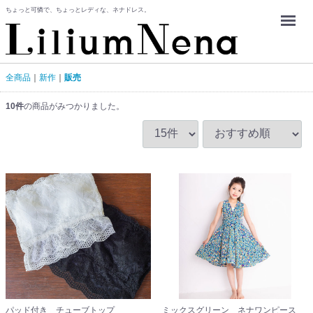
ちょっと可憐で、ちょっとレディな、ネナドレス。
Menu
全商品
新作
販売
10
件
の商品がみつかりました。
パッド付き チューブトップ
ミックスグリーン ネナワンピース