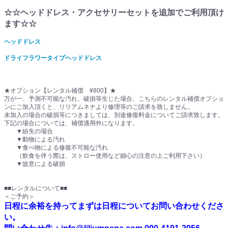
☆☆ヘッドドレス・アクセサリーセットを追加でご利用頂け
ます☆☆
ヘッドドレス
ドライフラワータイプヘッドドレス
★オプション【レンタル補償 ¥800】★
万が一、予測不可能な汚れ、破損等生じた場合、こちらのレンタル補償オプショ
ンにご加入頂くと、リリアムネナより修理等のご請求を致しません。
未加入の場合の破損等につきましては、別途修復料金についてご請求致します。
下記の場合については、補償適用外になります。
▼紛失の場合
▼動物による汚れ
▼食べ物による修復不可能な汚れ
（飲食を伴う際は、ストロー使用など細心の注意の上ご利用下さい）
▼故意による破損
■■レンタルについて■■
＜ご予約＞
日程に余裕を持ってまずは日程についてお問い合わせくださ
い。