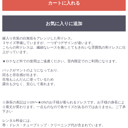
カートに入れる
お気に入りに追加
嫁入り衣装の白無垢をアレンジした和ドレス。
３サイズ準備していますが、一つずつデザインが違います。
こちらの和ドレスは、繊細なレースを施しとてもきれいな雰囲気の和ドレスに仕
上がっています。
★ロケなど外での使用はご遠慮ください。室内限定でのご利用になります。
バックがマントのようになっており、
回ると存在感が出ます。
生地もふんだんに使っているため
露出も少なく、安心して着れます。
☆身長の表記は☆cm〜★cmのお子様が着られるドレスです。お子様の身長によ
り着丈が変わります。一点ものなので各サイズがあるのではありません。ご了承
下さい
レンタル料金には、
帯・ドレス・チューブトップ・クリーニング代が含まれています。